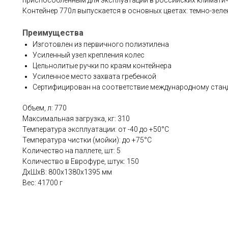
приспособленным для эксплуатации в российских климатич
Контейнер 770л выпускается в основных цветах: темно-зеле
Преимущества
Изготовлен из первичного полиэтилена
Усиленный узел крепления колес
Цельнолитые ручки по краям контейнера
Усиленное место захвата гребенкой
Сертифицирован на соответствие международному станда
Объем, л: 770
Максимальная загрузка, кг: 310
Температура эксплуатации: от -40 до +50°С
Температура чистки (мойки): до +75°С
Количество на паллете, шт: 5
Количество в Еврофуре, штук: 150
ДxШxВ: 800x1380x1395 мм
Вес: 41700 г