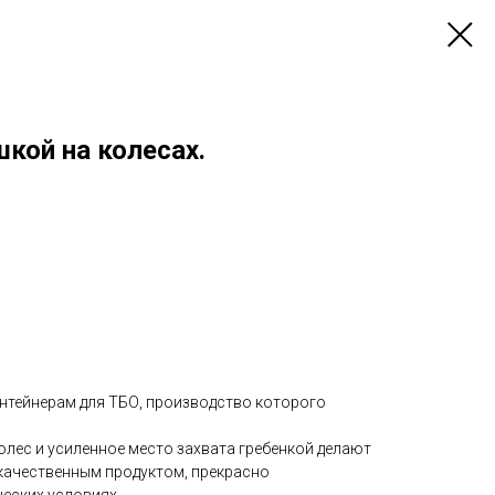
кой на колесах.
нтейнерам для ТБО, производство которого
олес и усиленное место захвата гребенкой делают
качественным продуктом, прекрасно