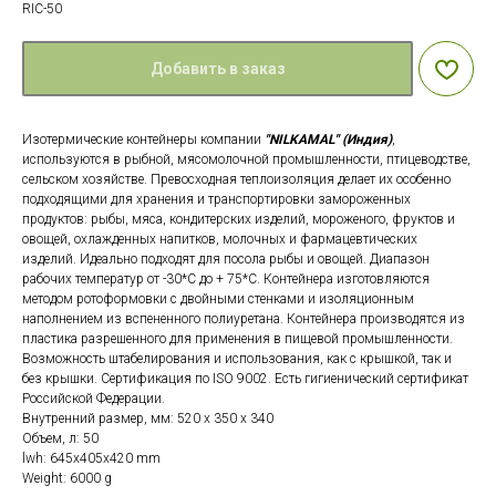
RIC-50
Добавить в заказ
Изотермические контейнеры компании
"NILKAMAL" (Индия)
,
используются в рыбной, мясомолочной промышленности, птицеводстве,
сельском хозяйстве. Превосходная теплоизоляция делает их особенно
подходящими для хранения и транспортировки замороженных
продуктов: рыбы, мяса, кондитерских изделий, мороженого, фруктов и
овощей, охлажденных напитков, молочных и фармацевтических
изделий. Идеально подходят для посола рыбы и овощей. Диапазон
рабочих температур от -30*С до + 75*С. Контейнера изготовляются
методом ротоформовки с двойными стенками и изоляционным
наполнением из вспененного полиуретана. Контейнера производятся из
пластика разрешенного для применения в пищевой промышленности.
Возможность штабелирования и использования, как с крышкой, так и
без крышки. Сертификация по ISO 9002. Есть гигиенический сертификат
Российской Федерации.
Внутренний размер, мм: 520 х 350 х 340
Объем, л: 50
lwh: 645x405x420 mm
Weight: 6000 g