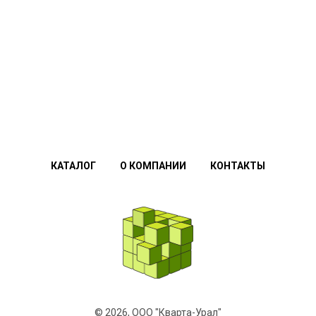
Контакты в г.Тюмень:
Адрес склада:
КАТАЛОГ
О КОМПАНИИ
КОНТАКТЫ
г.Тюмень, улица Щербакова, 239
Телефоны:
+7 (912) 630-05-93 (MAX / Telegram /
Whatsapp)
+7 (906) 802-37-39 (Мобильный)
+7 (34368) 7-78-33 (Городской)
© 2026, ООО "Кварта-Урал"